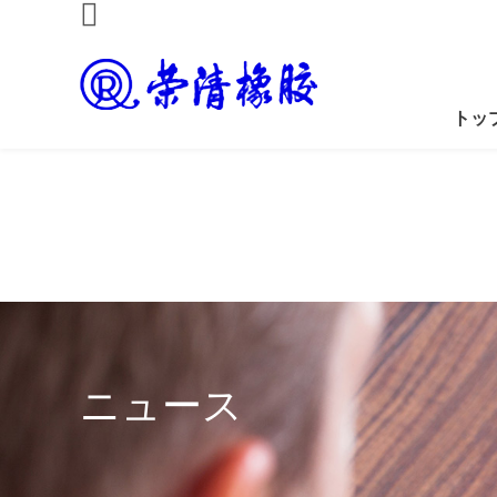
91麻豆免费观看视频,
观看
トッ
ニュース