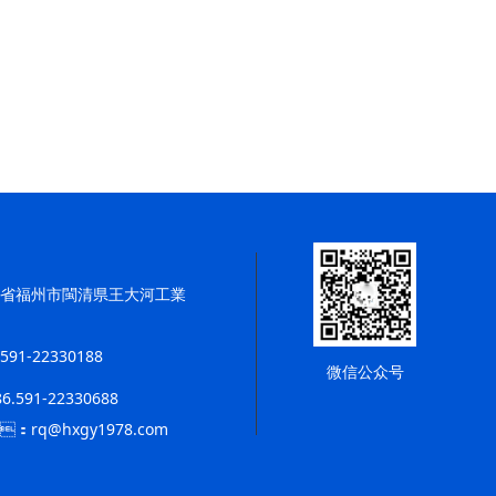
福建省福州市閩清県王大河工業
591-22330188
微信公众号
6.591-22330688
：rq@hxgy1978.com