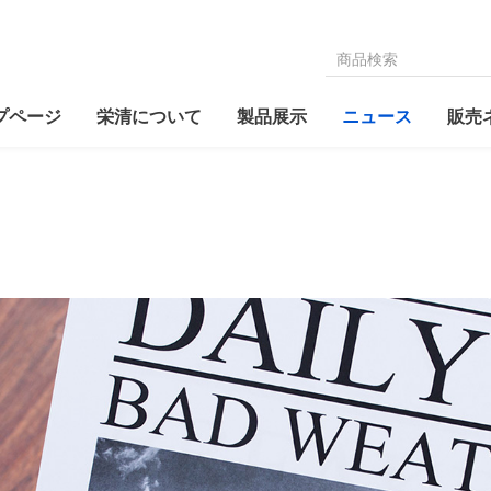
麻豆爱爱视频,麻豆性爱视
プページ
栄清について
製品展示
ニュース
販売